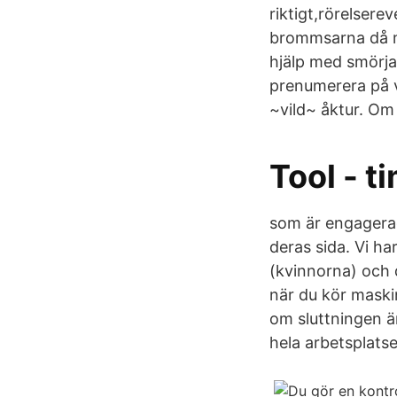
riktigt,rörelsere
brommsarna då m
hjälp med smörja 
prenumerera på v
~vild~ åktur. Om 
Tool - t
som är engagerad
deras sida. Vi ha
(kvinnorna) och 
när du kör maski
om sluttningen ä
hela arbetsplats