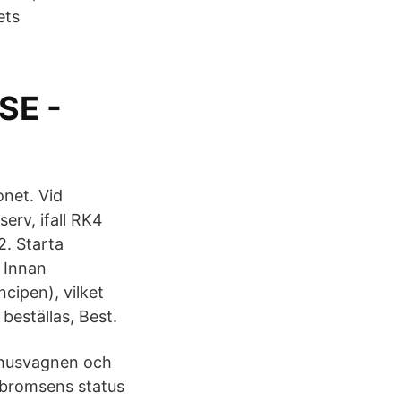
ets
SE -
onet. Vid
erv, ifall RK4
2. Starta
 Innan
cipen), vilket
beställas, Best.
 husvagnen och
tsbromsens status