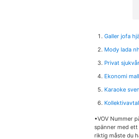
Galler jofa hj
Mody lada n
Privat sjukvå
Ekonomi malla
Karaoke sven
Kollektivavta
•VOV Nummer på …
spänner med ett
riktig måste du 