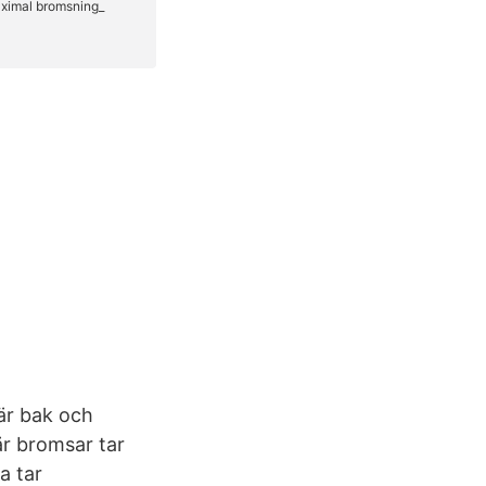
är bak och
r bromsar tar
a tar