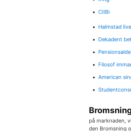
CIIBi
Halmstad liv
Dekadent be
Pensionsalder
Filosof imma
American sin
Studentconsu
Bromsning 
på marknaden, vi
den Bromsning oc