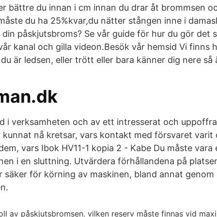
ver bättre du innan i cm innan du drar åt brommsen oc
åste du ha 25%kvar,du nätter stången inne i damas
din påskjutsbroms? Se vår guide för hur du gör det sj
år kanal och gilla videon.Besök vår hemsid Vi finns 
du är ledsen, eller trött eller bara känner dig nere så 
iman.dk
 i verksamheten och av ett intresserat och uppoffra
r kunnat nå kretsar, vars kontakt med försvaret varit 
dem, vars Ibok HV11-1 kopia 2 - Kabe Du måste vara e
nen i en sluttning. Utvärdera förhållandena på plats
r säker för körning av maskinen, bland annat genom
en.