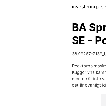
investeringars
BA Spr
SE - P
36.99287-7139_b
Reaktorns maxima
Kuggdrivna kamma
men de är inte v
det är ovanligt i