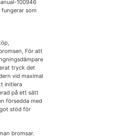
manual-100946
n fungerar som
köp,
bromsen, För att
svängningsdämpare
erat tryck det
ndern vid maximal
 initiera
rad på ett sätt
ven försedda med
got stöd för
 man bromsar.