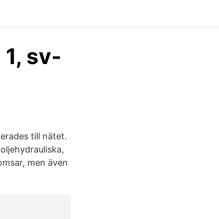
1, sv-
ades till nätet.
oljehydrauliska,
romsar, men även