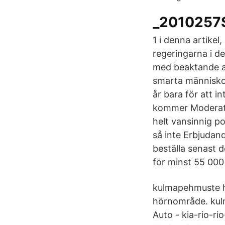
_2010257S
1 i denna artikel
regeringarna i de
med beaktande av
smarta människor
år bara för att i
kommer Moderater
helt vansinnig po
så inte Erbjudand
beställa senast 
för minst 55 000 
kulmapehmuste h
hörnområde. kul
Auto - kia-rio-