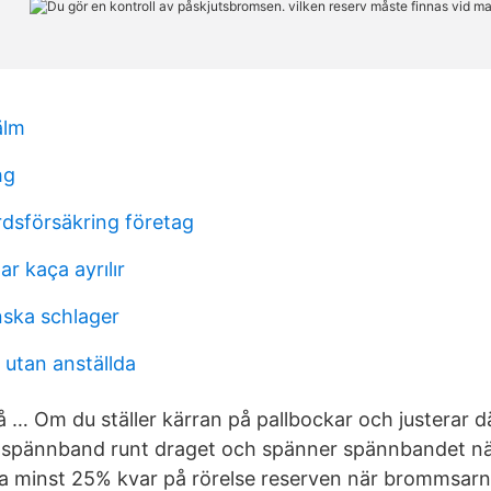
älm
hg
rdsförsäkring företag
r kaça ayrılır
ska schlager
l utan anställda
 Om du ställer kärran på pallbockar och justerar d
 spännband runt draget och spänner spännbandet nä
ha minst 25% kvar på rörelse reserven när brommsarn