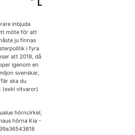
L
erare inbjuda
tt möte för att
åste ju finnas
rpolitik i fyra
nser att 2018, då
äpper igenom en
miljon svenskar,
ffär ska du
(exkl vitvaror)
alue hörncirkel;
aus hörna Kia -
1799a36543818