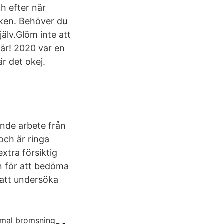
h efter när
ken. Behöver du
älv.Glöm inte att
här! 2020 var en
är det okej.
nde arbete från
och är ringa
xtra försiktig
en för att bedöma
 att undersöka