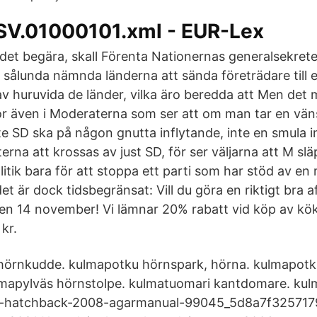
V.01000101.xml - EUR-Lex
, det begära, skall Förenta Nationernas generalsekret
 sålunda nämnda länderna att sända företrädare till e
 huruvida de länder, vilka äro beredda att Men det m
 även i Moderaterna som ser att om man tar en vänste
nte SD ska på någon gnutta inflytande, inte en smula i
na att krossas av just SD, för ser väljarna att M sl
litik bara för att stoppa ett parti som har stöd av en 
et är dock tidsbegränsat: Vill du göra en riktigt bra a
den 14 november! Vi lämnar 20% rabatt vid köp av kök 
kr.
örnkudde. kulmapotku hörnspark, hörna. kulmapotku
mapylväs hörnstolpe. kulmatuomari kantdomare. kulm
rio-hatchback-2008-agarmanual-99045_5d8a7f3257