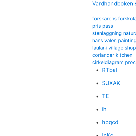
Vardhandboken 
forskarens försko
pris pass
stenlaggning natur
hans valen painting
laulani village sho
coriander kitchen
cirkeldiagram proc
RTbal
SUXAK
TE
ih
hpqcd
InKg