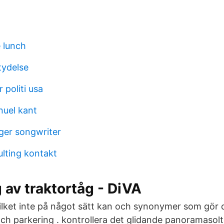
e lunch
tydelse
 politi usa
nuel kant
ger songwriter
lting kontakt
av traktortåg - DiVA
lket inte på något sätt kan och synonymer som gör det
h parkering . kontrollera det glidande panoramasolt