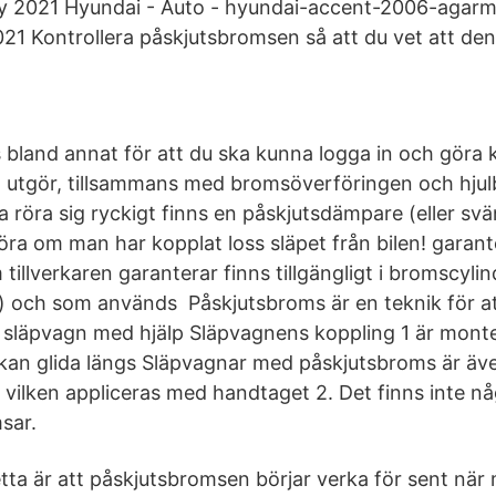
y 2021 Hyundai - Auto - hyundai-accent-2006-agar
021 Kontrollera påskjutsbromsen så att du vet att de
bland annat för att du ska kunna logga in och göra 
 utgör, tillsammans med bromsöverföringen och hjul
ka röra sig ryckigt finns en påskjutsdämpare (eller 
öra om man har kopplat loss släpet från bilen! garant
tillverkaren garanterar finns tillgängligt i bromscyli
 och som används Påskjutsbroms är en teknik för att
släpvagn med hjälp Släpvagnens koppling 1 är monte
kan glida längs Släpvagnar med påskjutsbroms är ä
vilken appliceras med handtaget 2. Det finns inte nå
sar.
tta är att påskjutsbromsen börjar verka för sent när