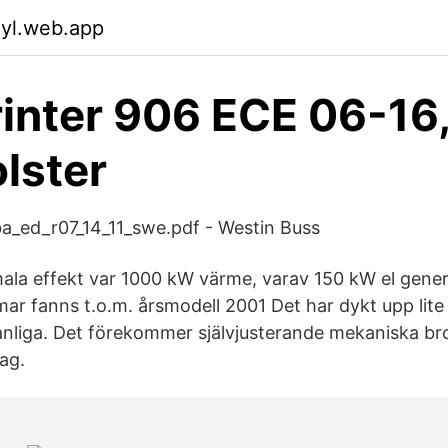
eyl.web.app
inter 906 ECE 06-16, 
olster
a_ed_r07_14_11_swe.pdf - Westin Buss
la effekt var 1000 kW värme, varav 150 kW el generer
r fanns t.o.m. årsmodell 2001 Det har dykt upp lite 
anliga. Det förekommer självjusterande mekaniska b
dag.