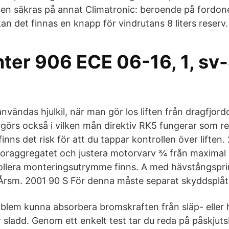
ilen säkras på annat Climatronic: beroende på fordon
an det finnas en knapp för vindrutans 8 liters reserv.
ter 906 ECE 06-16, 1, sv-
användas hjulkil, när man gör los liften från dragfjord
görs också i vilken mån direktiv RK5 fungerar som res
finns det risk för att du tappar kontrollen över liften. 
oraggregatet och justera motorvarv ¾ från maximal
llera monteringsutrymme finns. A med hävstångsprin
 Årsm. 2001 90 S För denna måste separat skyddsplåt 
blem kunna absorbera bromskraften från släp- eller
r sladd. Genom ett enkelt test tar du reda på påskju